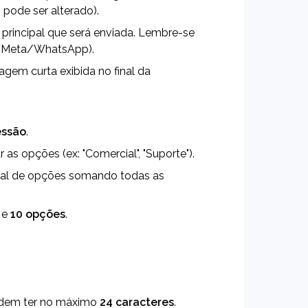
ode ser alterado).
principal que será enviada. Lembre-se 
o Meta/WhatsApp).
gem curta exibida no final da 
essão
.
as opções (ex: "Comercial", "Suporte").
otal de opções somando todas as 
 e 
10 opções
.
odem ter no máximo 
24 caracteres
.