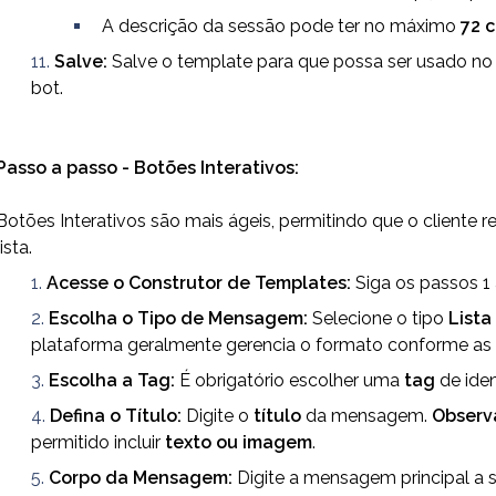
A descrição da sessão pode ter no máximo 
72 
Salve:
 Salve o template para que possa ser usado no
bot.
Passo a passo - Botões Interativos:
Botões Interativos são mais ágeis, permitindo que o cliente 
lista.
Acesse o Construtor de Templates:
 Siga os passos 1 
Escolha o Tipo de Mensagem:
 Selecione o tipo 
Lista
plataforma geralmente gerencia o formato conforme as 
Escolha a Tag:
 É obrigatório escolher uma 
tag
 de ide
Defina o Título:
 Digite o 
título
 da mensagem. 
Observ
permitido incluir 
texto ou imagem
.
Corpo da Mensagem:
 Digite a mensagem principal a s