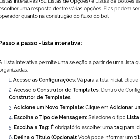
Listas Interativas (ou Listas de Opções) e Listas de Botões
escolher uma resposta dentre várias opções. Elas podem ser
operador quanto na construção do fluxo do bot
Passo a passo - lista interativa:
A Lista Interativa permite uma seleção a partir de uma lista q
organizadas.
Acesse as Configurações:
 Vá para a tela inicial, clique
Acesse o Construtor de Templates:
Construtor de Templates
.
Adicione um Novo Template:
 Clique em 
Adicionar u
Escolha o Tipo de Mensagem:
 Selecione o tipo 
Lista
Escolha a Tag:
 É obrigatório escolher uma 
tag
 para id
Defina o Título (Opcional):
 Você pode informar um 
tí