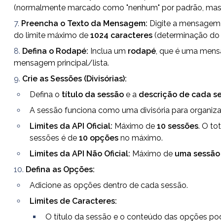
(normalmente marcado como "nenhum" por padrão, mas p
Preencha o Texto da Mensagem:
 Digite a mensagem 
do limite máximo de 
1024 caracteres
 (determinação d
Defina o Rodapé:
 Inclua um 
rodapé
, que é uma mensa
mensagem principal/lista.
Crie as Sessões (Divisórias):
Defina o 
título da sessão
 e a 
descrição de cada s
A sessão funciona como uma divisória para organizar 
Limites da API Oficial:
 Máximo de 
10 sessões
. O t
sessões é de 
10 opções
 no máximo.
Limites da API Não Oficial:
 Máximo de 
uma sessão
Defina as Opções:
Adicione as opções dentro de cada sessão.
Limites de Caracteres:
O título da sessão e o conteúdo das opções p