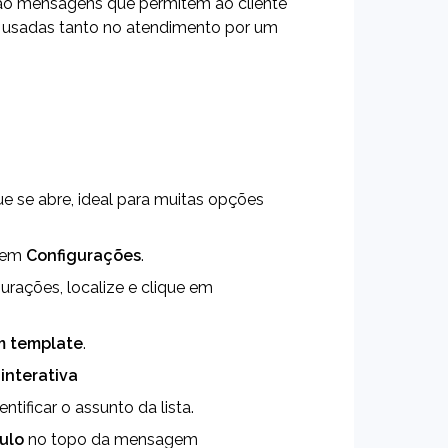
 são mensagens que permitem ao cliente 
 usadas tanto no atendimento por um 
ue se abre, ideal para muitas opções 
 em 
Configurações
.
 Dentro de Configurações, localize e clique em 
m template
.
 interativa
entificar o assunto da lista.
tulo
 no topo da mensagem 