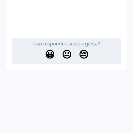
Isso respondeu sua pergunta?
😀
😐
😔
Ajuda