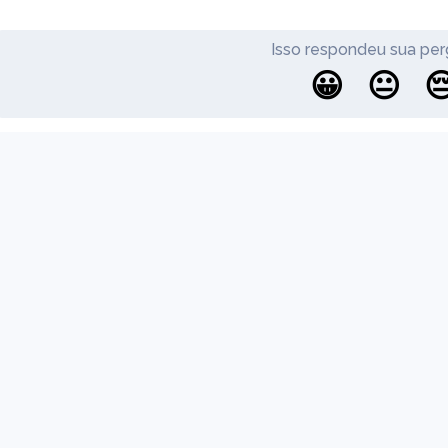
Isso respondeu sua per
😀
😐

Ajuda
Atualizações
Blog
Powered by UserGuiding