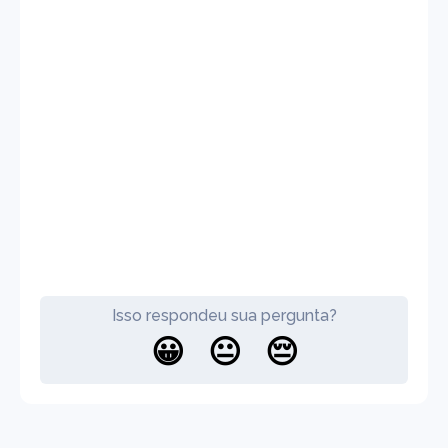
Isso respondeu sua pergunta?
😀
😐
😔