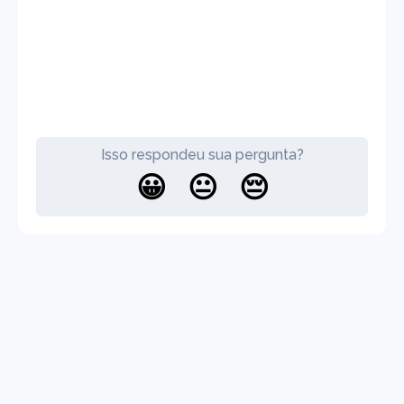
Isso respondeu sua pergunta?
😀
😐
😔