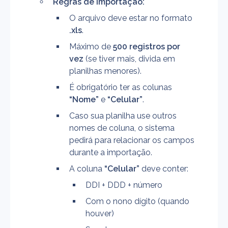
Regras de importação:
O arquivo deve estar no formato 
.xls
.
Máximo de 
500 registros por 
vez
 (se tiver mais, divida em 
planilhas menores).
É obrigatório ter as colunas 
“Nome”
 e 
“Celular”
.
Caso sua planilha use outros 
nomes de coluna, o sistema 
pedirá para relacionar os campos 
durante a importação.
A coluna 
“Celular”
 deve conter:
DDI + DDD + número
Com o nono dígito (quando 
houver)