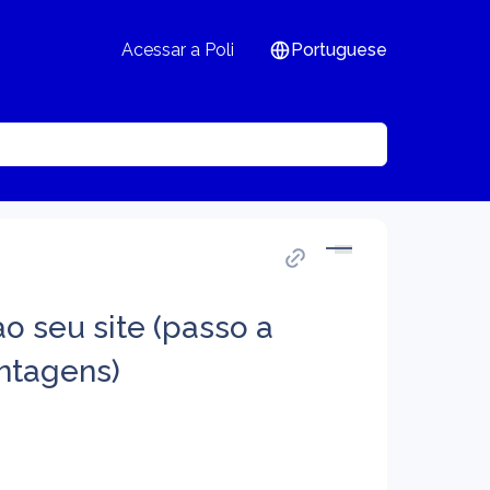
Acessar a Poli
Portuguese
o seu site (passo a
antagens)