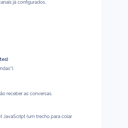
canais já configurados.
tes)
ndas”).
rão receber as conversas.
 JavaScript (um trecho para colar 