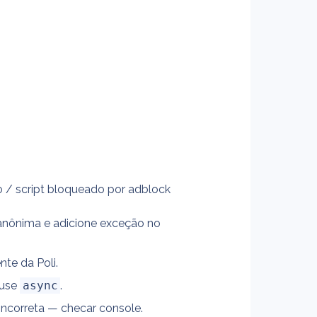
o / script bloqueado por adblock 
anônima e adicione exceção no 
te da Poli.
 use 
async
.
incorreta — checar console.