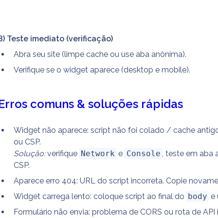
8) Teste imediato (verificação)
Abra seu site (limpe cache ou use aba anônima).
Verifique se o widget aparece (desktop e mobile).
Erros comuns & soluções rápidas
Widget não aparece: script não foi colado / cache antig
ou CSP.
Solução:
 verifique 
Network
 e 
Console
, teste em aba 
CSP.
Aparece erro 404: URL do script incorreta. Copie novamen
Widget carrega lento: coloque script ao final do 
body
 e
Formulário não envia: problema de CORS ou rota de API 