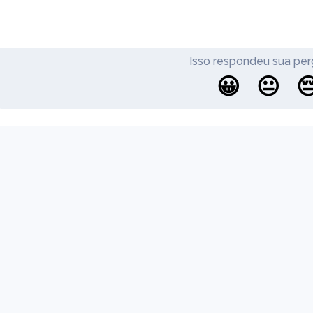
Isso respondeu sua per
😀
😐

Ajuda
Atualizações
Blog