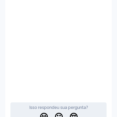
Isso respondeu sua pergunta?
😀
😐
😔